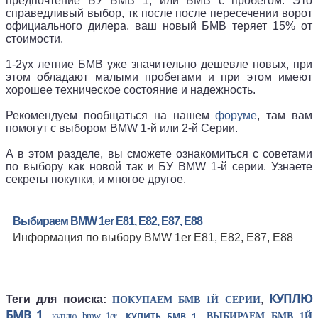
предпочтение БУ БМВ 1, или БМВ с пробегом. Это
справедливый выбор, тк после после пересечении ворот
официального дилера, ваш новый БМВ теряет 15% от
стоимости.
1-2ух летние БМВ уже значительно дешевле новых, при
этом обладают малыми пробегами и при этом имеют
хорошее техническое состояние и надежность.
Рекомендуем пообщаться на нашем
форуме
, там вам
помогут с выбором BMW 1-й или 2-й Серии.
А в этом разделе, вы сможете ознакомиться с советами
по выбору как новой так и БУ BMW 1-й серии. Узнаете
секреты покупки, и многое другое.
Выбираем BMW 1er E81, E82, E87, E88
Информация по выбору BMW 1er E81, E82, E87, E88
КУПЛЮ
Теги для поиска:
,
ПОКУПАЕМ БМВ 1Й СЕРИИ
БМВ 1
,
,
,
КУПИТЬ БМВ 1
куплю bmw 1er
ВЫБИРАЕМ БМВ 1Й