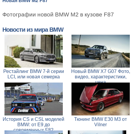
Новая BMW M2 F87
Фотографии новой BMW M2 в кузове F87
Новости из мира BMW
Рестайлинг BMW 7-й серии
Новый BMW X7 G07 Фото,
LCI, или новая семерка
видео, характеристики,
цена
История CS и CSL моделей
Тюнинг BMW E30 M3 от
BMW: от E9 до
Vilner
современных F82