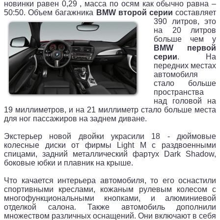
новинки равен 0,29 , масса по осям как обычно равна –
50:50. Объем багажника
BMW второй серии
составляет
390
литров, это
на 20 литров
больше чем у
BMW первой
серии
. На
передних местах
автомобиля
стало больше
пространства
над головой на
19 миллиметров, и на 21 миллиметр стало больше места
для ног пассажиров на заднем диване.
Экстерьер новой двойки украсили 18 - дюймовые
колесные диски от фирмы Light M с раздвоенными
спицами, задний металлический фартух Dark Shadow,
боковые юбки и плавник на крыше.
Что качается интерьера автомобиля, то его оснастили
спортивными креслами, кожаным рулевым колесом с
многофункциональными кнопками, и алюминиевой
отделкой салона. Также автомобиль дополнили
множеством различных оснащений. Они включают в себя