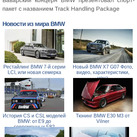
Баварский концерн BMW презентовал спорт-
пакет с названием Track Handling Package
Новости из мира BMW
Рестайлинг BMW 7-й серии
Новый BMW X7 G07 Фото,
LCI, или новая семерка
видео, характеристики,
цена
История CS и CSL моделей
Тюнинг BMW E30 M3 от
BMW: от E9 до
Vilner
современных F82