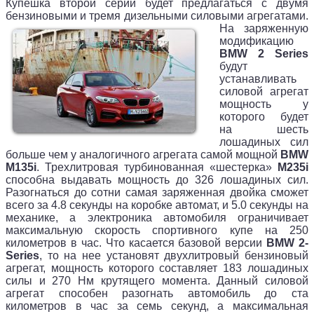
Купешка второй серии будет предлагаться с двумя
бензиновыми и тремя дизельными силовыми агрегатами.
На заряженную
модификацию
BMW 2 Series
будут
устанавливать
силовой агрегат
мощность у
которого будет
на шесть
лошадиных сил
больше чем у аналогичного агрегата самой мощной
BMW
M135i
. Трехлитровая турбинованная «шестерка»
M235i
способна выдавать мощность до 326 лошадиных сил.
Разогнаться до сотни самая заряженная двойка сможет
всего за 4.8 секунды на коробке автомат, и 5.0 секунды на
механике, а электроника автомобиля ограничивает
максимальную скорость спортивного купе на 250
километров в час. Что касается базовой версии
BMW 2-
Series
, то на нее установят двухлитровый бензиновый
агрегат, мощность которого составляет 183 лошадиных
силы и 270 Нм крутящего момента. Данный силовой
агрегат способен разогнать автомобиль до ста
километров в час за семь секунд, а максимальная