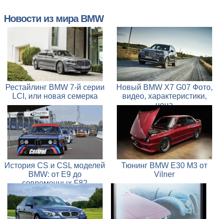
Новости из мира BMW
Рестайлинг BMW 7-й серии
Новый BMW X7 G07 Фото,
LCI, или новая семерка
видео, характеристики,
цена
История CS и CSL моделей
Тюнинг BMW E30 M3 от
BMW: от E9 до
Vilner
современных F82