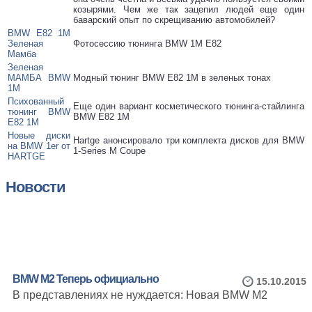
козырями. Чем же так зацепил людей еще один
баварский опыт по скрещиванию автомобилей?
BMW E82 1M
Зеленая
Фотосессию тюнинга BMW 1M E82
Мамба
Зеленая
МАМБА BMW
Модный тюнинг BMW E82 1M в зеленых тонах
1M
Психованный
Еще один вариант косметического тюнинга-стайлинга
тюнинг BMW
BMW E82 1M
E82 1M
Новые диски
Hartge анонсировало три комплекта дисков для BMW
на BMW 1er от
1-Series M Coupe
HARTGE
Новости
BMW M2 Теперь официально
15.10.2015
В представлениях не нуждается: Новая BMW M2