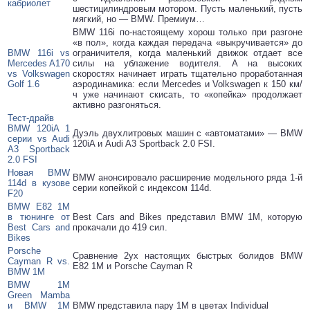
кабриолет
шестицилиндровым мотором. Пусть маленький, пусть
мягкий, но — BMW. Премиум…
BMW 116i по-настоящему хорош только при разгоне
«в пол», когда каждая передача «выкручивается» до
BMW 116i vs
ограничителя, когда маленький движок отдает все
Mercedes A170
силы на ублажение водителя. А на высоких
vs Volkswagen
скоростях начинает играть тщательно проработанная
Golf 1.6
аэродинамика: если Mercedes и Volkswagen к 150 км/
ч уже начинают скисать, то «копейка» продолжает
активно разгоняться.
Тест-драйв
BMW 120iA 1
Дуэль двухлитровых машин с «автоматами» — BMW
серии vs Audi
120iA и Audi A3 Sportback 2.0 FSI.
A3 Sportback
2.0 FSI
Новая BMW
BMW анонсировало расширение модельного ряда 1-й
114d в кузове
серии копейкой с индексом 114d.
F20
BMW E82 1M
в тюнинге от
Best Cars and Bikes представил BMW 1M, которую
Best Cars and
прокачали до 419 сил.
Bikes
Porsche
Сравнение 2ух настоящих быстрых болидов BMW
Cayman R vs.
E82 1M и Porsche Cayman R
BMW 1M
BMW 1M
Green Mamba
и BMW 1M
BMW представила пару 1М в цветах Individual