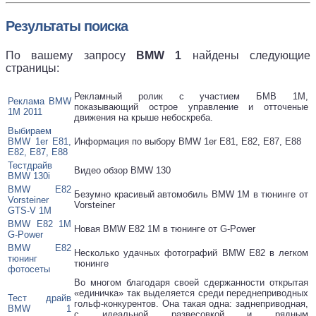
Результаты поиска
По вашему запросу
BMW 1
найдены следующие
страницы:
Рекламный ролик с участием БМВ 1М,
Реклама BMW
показывающий острое управление и отточеные
1M 2011
движения на крыше небоскреба.
Выбираем
BMW 1er E81,
Информация по выбору BMW 1er E81, E82, E87, E88
E82, E87, E88
Тестдрайв
Видео обзор BMW 130
BMW 130i
BMW E82
Безумно красивый автомобиль BMW 1M в тюнинге от
Vorsteiner
Vorsteiner
GTS-V 1M
BMW E82 1M
Новая BMW E82 1M в тюнинге от G-Power
G-Power
BMW E82
Несколько удачных фотографий BMW E82 в легком
тюнинг
тюнинге
фотосеты
Во многом благодаря своей сдержанности открытая
«единичка» так выделяется среди переднеприводных
Тест драйв
гольф-конкурентов. Она такая одна: заднеприводная,
BMW 1
с идеальной развесовкой и рядным