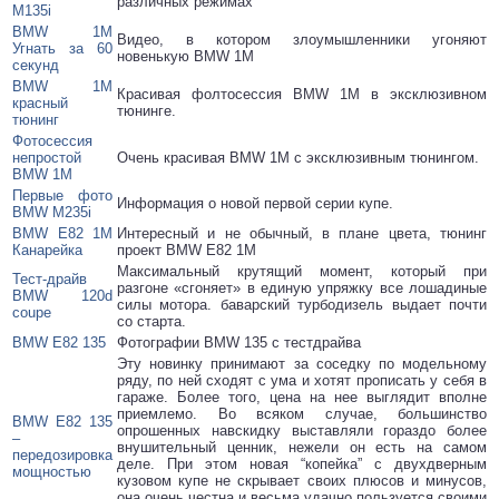
различных режимах
M135i
BMW 1M
Видео, в котором злоумышленники угоняют
Угнать за 60
новенькую BMW 1M
секунд
BMW 1M
Красивая фолтосессия BMW 1M в эксклюзивном
красный
тюнинге.
тюнинг
Фотосессия
непростой
Очень красивая BMW 1M с эксклюзивным тюнингом.
BMW 1M
Первые фото
Информация о новой первой серии купе.
BMW M235i
BMW E82 1M
Интересный и не обычный, в плане цвета, тюнинг
Канарейка
проект BMW E82 1M
Максимальный крутящий момент, который при
Тест-драйв
разгоне «сгоняет» в единую упряжку все лошадиные
BMW 120d
силы мотора. баварский турбодизель выдает почти
coupe
со старта.
BMW E82 135
Фотографии BMW 135 с тестдрайва
Эту новинку принимают за соседку по модельному
ряду, по ней сходят с ума и хотят прописать у себя в
гараже. Более того, цена на нее выглядит вполне
приемлемо. Во всяком случае, большинство
BMW E82 135
опрошенных навскидку выставляли гораздо более
–
внушительный ценник, нежели он есть на самом
передозировка
деле. При этом новая “копейка” с двухдверным
мощностью
кузовом купе не скрывает своих плюсов и минусов,
она очень честна и весьма удачно пользуется своими