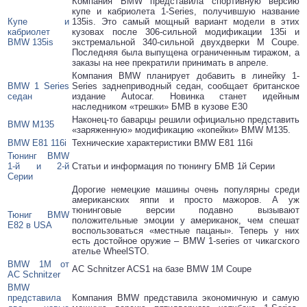
Компания BMW представила спортивную версию
купе и кабриолета 1-Series, получившую название
Купе и
135is. Это самый мощный вариант модели в этих
кабриолет
кузовах после 306-сильной модификации 135i и
BMW 135is
экстремальной 340-сильной двухдверки M Coupe.
Последняя была выпущена ограниченным тиражом, а
заказы на нее прекратили принимать в апреле.
Компания BMW планирует добавить в линейку 1-
BMW 1 Series
Series заднеприводный седан, сообщает британское
седан
издание Autocar. Новинка станет идейным
наследником «трешки» БМВ в кузове Е30
Наконец-то баварцы решили официально представить
BMW M135
«заряженную» модификацию «копейки» BMW M135.
BMW E81 116i
Технические характеристики BMW E81 116i
Тюнинг BMW
1-й и 2-й
Статьи и информация по тюнингу БМВ 1й Серии
Серии
Дорогие немецкие машины очень популярны среди
американских яппи и просто мажоров. А уж
тюнинговые версии подавно вызывают
Тюниг BMW
положительные эмоции у американок, чем спешат
E82 в USA
воспользоваться «местные пацаны». Теперь у них
есть достойное оружие – BMW 1-series от чикагского
ателье WheelSTO.
BMW 1M от
AC Schnitzer ACS1 на базе BMW 1M Coupe
AC Schnitzer
BMW
представила
Компания BMW представила экономичную и самую