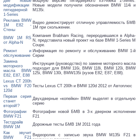
две новые
мощную версию пятидверного хэтчбека 1-Series.
модификации
Новые модели получили обозначения BMW 114i и
пятидверной
М135i.
1-Series
Реклама BMW
Видео демонстрирует отличную управляемость БМВ
1M E82 -
1М при скольжении.
Стены
Компания Brabham Racing, переродившаяся в Alpha-
BMW 1M RS
N, представила новый проект на базе BMW 1-Series M
от Alpha-N
Coupe.
Ремонт и
Информация по ремонту и обслуживанию BMW 1-й
обслуживание
Серии
Замена
Инструкция (руководство) по замене моторного масла
моторного
подходит для BMW 116i, BMW 118i, BMW 120i, BMW
масла BMW
125i, BMW 130i, BMW135i (кузов E82; E87; E88).
E82, E87, E88
Lexus CT 200h
vs BMW F20
Тесты Lexus CT 200h и BMW 120d 2012 от Автоплюс
120d
Первая серия
Двухдверные «копейки» BMW выделят в отдельную
станет
серию
второй!?
Фотографии
Фотографии новой БМВ в 3-х дверном исполнении
BMW F21
F21
Тестдрайв
Дорожные тесты БМВ 1М 2011 года
BMW 1M
Как звучит
Видеоролик с записью звука BMW M135i F21 в
BMW F21