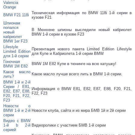
Valencia
Orange
Техническая информация по BMW 118i 1-й серии в
BMW F21 118i
кузове F21
Шпионам
попался
В Мюнхене шпионы выследили новый кабриолет
новый
BMW 1-й серии в кузове F23
кабриолет
BMW 1er F23
Lifestyle
Презентация нового пакета Limited Edition Lifestyle
Limited Edition
для Купе и Кабриолета 1-й серии BMW
для 1-й серии
Гоночная
BMW 1M E82 Купе в тюнинге на всю катушку!
BMW 1M E82
Какое масло
Какое масло лучше всего лить в BMW 1-й серии.
лить?
BMW 1-й и 2-й
Серии / E81,
Информация о BMW E81, E82, E87, E88, F20, F21,
E82, E87, E88,
F22, F23
F20, F21, F22,
F23
Новости о
BMW 1-й и 2-й
Новости клуба, сайта и из мира БМВ 1й и 2й серии
серии
Видео с BMW
1-й b 2-й
Видеоролики с участием БМВ 1-й серии
серией