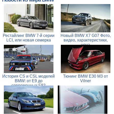
Рестайлинг BMW 7-й серии
Новый BMW X7 G07 Фото,
LCI, или новая семерка
видео, характеристики,
цена
История CS и CSL моделей
Тюнинг BMW E30 M3 от
BMW: от E9 до
Vilner
современных F82