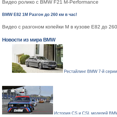
Видео ролико с BMW F21 M-Performance
BMW E82 1M Разгон до 260 км в час!
Видео с разгоном копейки М в кузове Е82 до 260
Новости из мира BMW
Рестайлинг BMW 7-й серии 
История CS и CSL моделей BMW