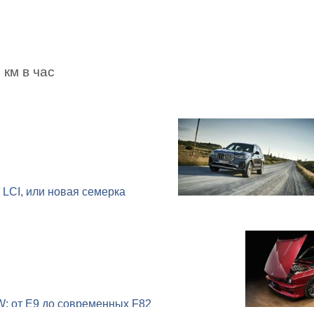
 км в час
LCI, или новая семерка
: от E9 до современных F82