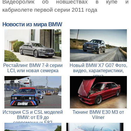
Видеоролик об новшествах в купе и
кабриолете первой серии 2011 года
Новости из мира BMW
Рестайлинг BMW 7-й серии
Новый BMW X7 G07 Фото,
LCI, или новая семерка
видео, характеристики,
цена
История CS и CSL моделей
Тюнинг BMW E30 M3 от
BMW: от E9 до
Vilner
современных F82