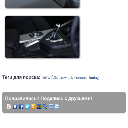
bmw f20
Теги для поиска:
,
,
,
tuning
bmw f21
тюнинг
Понравилось? Поделись с друзьями!