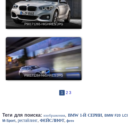
P90171265-HIGHRES.JPG
P90171264-HIGHRES.JPG
1
2
3
Теги для поиска:
,
,
BMW 1-Й СЕРИИ
изображения
BMW F20 LCI
,
рестайлинг
,
,
ФЕЙСЛИФТ
M-Sport
фото