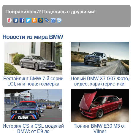
Понравилось? Поделись с друзьями!
Новости из мира BMW
Рестайлинг BMW 7-й серии
Новый BMW X7 G07 Фото,
LCI, или новая семерка
видео, характеристики,
цена
История CS и CSL моделей
Тюнинг BMW E30 M3 от
BMW: от E9 до
Vilner