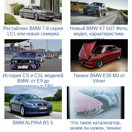
Рестайлинг BMW 7-й серии
Новый BMW X7 G07 Фото,
LCI, или новая семерка
видео, характеристики,
цена
История CS и CSL моделей
Тюнинг BMW E30 M3 от
BMW: от E9 до
Vilner
современных F82
BMW ALPINA B5 S
Что такое катализатор,
зачем он нужен, тюнинг