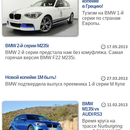
копейке
в Грецию!
Тузизм на BMW 1-й
серии по странам
Европы.
BMW 2-й серии M235i
17.05.2013
BMW 2-й серии предстала нам без комуфляжа. Самая
горячая версия BMW F22 M235i.
Новой копейке 1М быть!
27.03.2013
BMW подтвердила выпуск преемника 1-й серии M Купе
BMW
11.02.2013
M135i vs
AUDI RS3
Время круга на
трассе Nurburgring