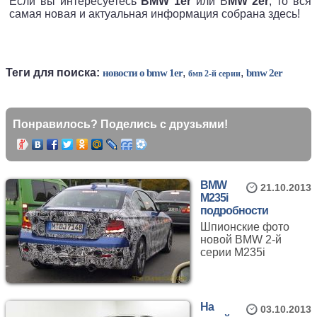
Если вы интересуетесь
BMW 1er
или B
MW 2er
, то вся
самая новая и актуальная информация собрана здесь!
Теги для поиска:
,
,
новости о bmw 1er
bmw 2er
бмв 2-й серии
Понравилось? Поделись с друзьями!
BMW
21.10.2013
M235i
подробности
Шпионские фото
новой BMW 2-й
серии M235i
На
03.10.2013