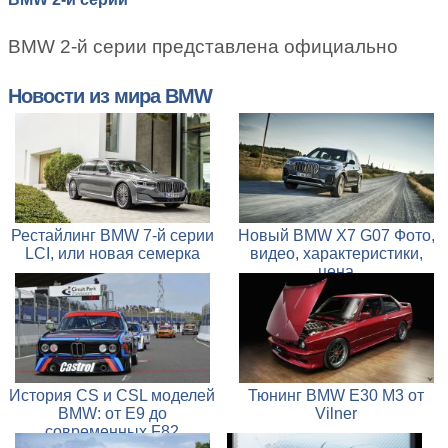
BMW 2-й серии представлена официально
Новости из мира BMW
Рестайлинг BMW 7-й серии
Новый BMW X7 G07 Фото,
LCI, или новая семерка
видео, характеристики,
цена
История CS и CSL моделей
Тюнинг BMW E30 M3 от
BMW: от E9 до
Vilner
современных F82