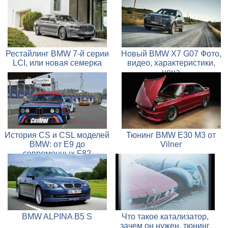
Рестайлинг BMW 7-й серии
Новый BMW X7 G07 Фото,
LCI, или новая семерка
видео, характеристики,
цена
История CS и CSL моделей
Тюнинг BMW E30 M3 от
BMW: от E9 до
Vilner
современных F82
BMW ALPINA B5 S
Что такое катализатор,
зачем он нужен, тюнинг