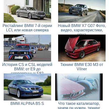
Рестайлинг BMW 7-й серии
Новый BMW X7 G07 Фото,
LCI, или новая семерка
видео, характеристики,
цена
История CS и CSL моделей
Тюнинг BMW E30 M3 от
BMW: от E9 до
Vilner
современных F82
BMW ALPINA B5 S
Что такое катализатор,
зачем он нужен, тюнинг