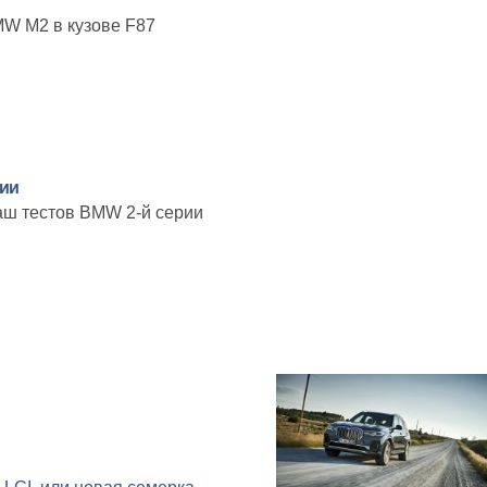
W M2 в кузове F87
рии
аш тестов BMW 2-й серии