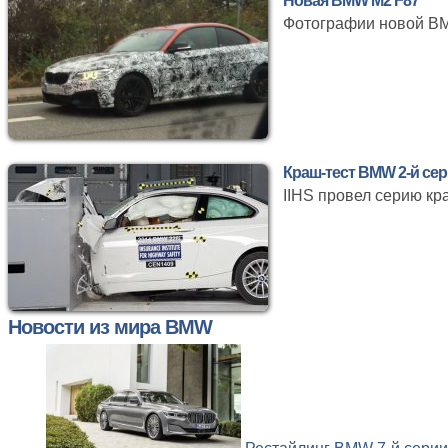
Новая BMW M2 F87
Фотографии новой BM
Краш-тест BMW 2-й се
IIHS провел серию кр
Новости из мира BMW