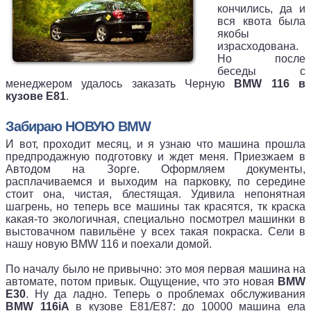
кончились, да и
вся квота была
якобы
израсходована.
Но после
беседы с
менеджером удалось заказать Черную
BMW 116 в
кузове E81
.
Забираю НОВУЮ BMW
И вот, проходит месяц, и я узнаю что машина прошла
предпродажную подготовку и ждет меня. Приезжаем в
Автодом на Зорге. Оформляем документы,
расплачиваемся и выходим на парковку, по середине
стоит она, чистая, блестящая. Удивила непонятная
шагрень, но теперь все машины так красятся, тк краска
какая-то экологичная, специально посмотрел машинки в
выстовачном павильёне у всех такая покраска. Сели в
нашу новую BMW 116 и поехали домой.
По началу было не привычно: это моя первая машина на
автомате, потом привык. Ощущение, что это новая
BMW
Е30
. Ну да ладно. Теперь о проблемах обслуживания
BMW 116iA
в кузове E81/Е87: до 10000 машина ела