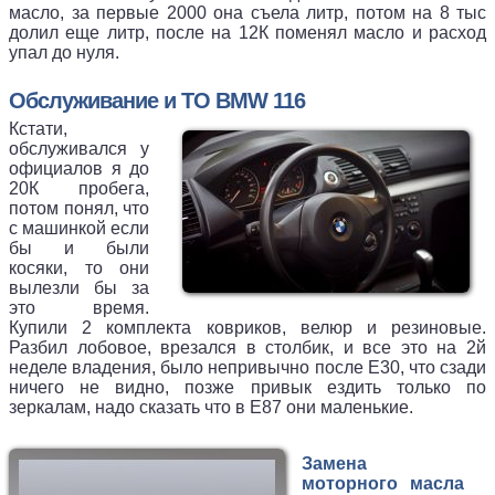
масло, за первые 2000 она съела литр, потом на 8 тыс
долил еще литр, после на 12К поменял масло и расход
упал до нуля.
Обслуживание и ТО BMW 116
Кстати,
обслуживался у
официалов я до
20К пробега,
потом понял, что
с машинкой если
бы и были
косяки, то они
вылезли бы за
это время.
Купили 2 комплекта ковриков, велюр и резиновые.
Разбил лобовое, врезался в столбик, и все это на 2й
неделе владения, было непривычно после Е30, что сзади
ничего не видно, позже привык ездить только по
зеркалам, надо сказать что в Е87 они маленькие.
Замена
моторного масла