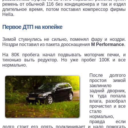
ремень от обычной 116 без кондиционера и так и ездил
длительное время, потом поставил компрессор фирмы
Hella.
Первое ДТП на копейке
Зимой стукнулись не сильно, поменял фару и ноздри.
Ноздри поставил из пакета дооснащения
M Performance
.
На 80К пробега начал подвывать моторчик печки, и
тихонько выть редуктор. Но уже пробег 100К и все
нормально.
После долгого
простоя зимой
заклинило
задний дворник,
тк туда попала
влага, разобрал
прочистил и все
стало
нормально,
правда если
долго стоит его опять подклинивает и надо помогать