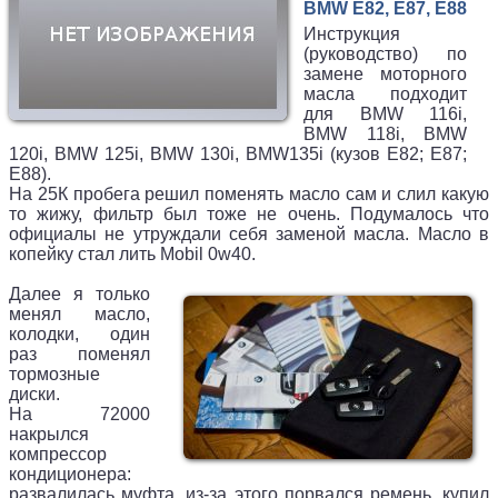
BMW E82, E87, E88
Инструкция
(руководство) по
замене моторного
масла подходит
для BMW 116i,
BMW 118i, BMW
120i, BMW 125i, BMW 130i, BMW135i (кузов E82; E87;
E88).
На 25К пробега решил поменять масло сам и слил какую
то жижу, фильтр был тоже не очень. Подумалось что
официалы не утруждали себя заменой масла. Масло в
копейку стал лить Mobil 0w40.
Далее я только
менял масло,
колодки, один
раз поменял
тормозные
диски.
На 72000
накрылся
компрессор
кондиционера:
развалилась муфта, из-за этого порвался ремень, купил