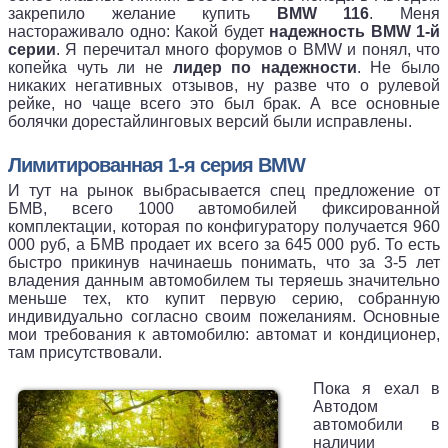
закрепило желание купить
BMW 116
. Меня
настораживало одно: Какой будет
надежность BMW 1-й
серии
. Я перечитал много форумов о BMW и понял, что
копейка чуть ли не
лидер по надежности
. Не было
никаких негативных отзывов, ну разве что о рулевой
рейке, но чаще всего это был брак. А все основные
болячки дорестайлинговых версий были исправлены.
Лимитированная 1-я серия BMW
И тут на рынок выбрасывается спец предложение от
БМВ, всего 1000 автомобилей фиксированной
комплектации, которая по конфигуратору получается 960
000 руб, а БМВ продает их всего за 645 000 руб. То есть
быстро прикинув начинаешь понимать, что за 3-5 лет
владения данным автомобилем ты теряешь значительно
меньше тех, кто купит первую серию, собранную
индивидуально согласно своим пожеланиям. Основные
мои требования к автомобилю: автомат и кондиционер,
там присутствовали.
Пока я ехал в
Автодом
автомобили в
наличии