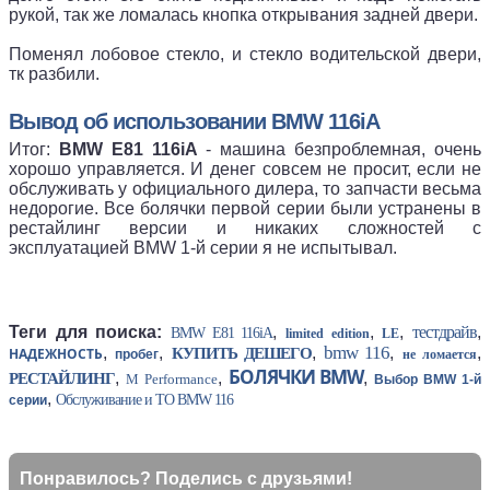
рукой, так же ломалась кнопка открывания задней двери.
Поменял лобовое стекло, и стекло водительской двери,
тк разбили.
Вывод об использовании BMW 116iA
Итог:
BMW E81 116iA
- машина безпроблемная, очень
хорошо управляется. И денег совсем не просит, если не
обслуживать у официального дилера, то запчасти весьма
недорогие. Все болячки первой серии были устранены в
рестайлинг версии и никаких сложностей с
эксплуатацией BMW 1-й серии я не испытывал.
Теги для поиска:
,
,
,
тестдрайв
,
BMW E81 116iA
limited edition
LE
bmw 116
,
,
,
,
,
НАДЕЖНОСТЬ
КУПИТЬ ДЕШЕГО
пробег
не ломается
БОЛЯЧКИ BMW
,
,
,
РЕСТАЙЛИНГ
M Performance
Выбор BMW 1-й
,
Обслуживание и ТО BMW 116
серии
Понравилось? Поделись с друзьями!