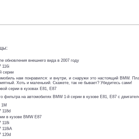
цы:
е обновления внешнего вида в 2007 году
 116i
й серии
омобиль нам понравился: и внутри, и снаружи это настоящий BMW. Плав
риятный. Хоть и маленький. Скажете, так не бывает? Убедитесь сами!
вой серии в кузовах E81, E87
о фильтра на автомобилях BMW 1-й серии в кузове E81, E87 с двигате
в 1М
 118d
ии в кузове BMW E87
 118i
 118iA
 120d