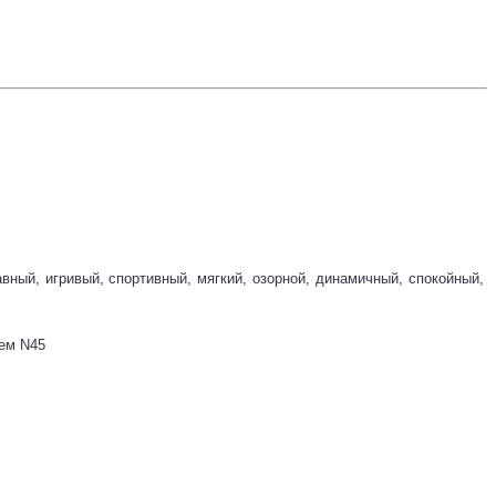
ный, игривый, спортивный, мягкий, озорной, динамичный, спокойный,
лем N45