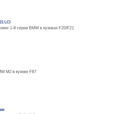
21 LCI
линг 1-й серии BMW в кузовах F20/F21
W M2 в кузове F87
рии