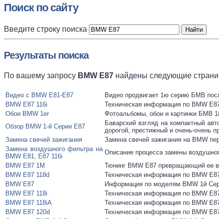
Поиск по сайту
Введите строку поиска
Результаты поиска
По вашему запросу
BMW E87
найдены следующие страни
Видео с BMW E81-E87
Видео продвигает 1ю серию БМВ посл
BMW E87 116i
Техническая информация по BMW E87
Обои BMW 1er
Фотоальбомы, обои и картинки БМВ 1
Баварский взгляд на компактный авт
Обзор BMW 1-й Серии E87
дорогой, престижный и очень-очень п
Замена свечей зажигания
Замена свечей зажигания на BMW пер
Замена воздушного фильтра на
Описание процесса замены воздушног
BMW E81, E87 116i
BMW E87 1M
Тюнинг BMW E87 превращающий ее 
BMW E87 118d
Техническая информация по BMW E87
BMW E87
Информация по моделям BMW 1й Сер
BMW E87 118i
Техническая информация по BMW E87
BMW E87 118iA
Техническая информация по BMW E87
BMW E87 120d
Техническая информация по BMW E87