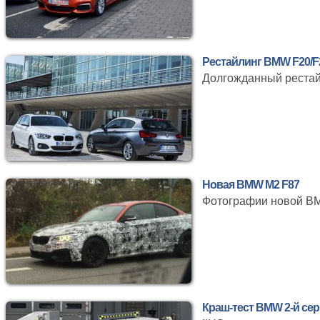
Рестайлинг BMW F20/F
Долгожданный рестай
Новая BMW M2 F87
Фотографии новой BM
Краш-тест BMW 2-й се