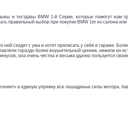
зывы и тестдавы BMW 1-й Серии, которые помогут вам пр
ть правильный выбор при покупки BMW 1er из салона или с
о ней сходят с ума и хотят прописать у себя в гараже. Бол
вляли гораздо более внушительный ценник, нежели он есть
инусов, она очень честна и весьма удачно пользуется сво
гоняет» в единую упряжку все лошадиные силы мотора. бава