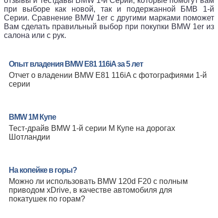
отзывы и тестдавы BMW 1-й Серии, которые помогут вам
при выборе как новой, так и подержанной БМВ 1-й
Серии. Сравнение BMW 1er с другими марками поможет
Вам сделать правильный выбор при покупки BMW 1er из
салона или с рук.
Опыт владения BMW E81 116iA за 5 лет
Отчет о владении BMW E81 116iA с фотографиями 1-й
серии
BMW 1M Купе
Тест-драйв BMW 1-й серии M Купе на дорогах
Шотландии
На копейке в горы?
Можно ли использовать BMW 120d F20 с полным
приводом xDrive, в качестве автомобиля для
покатушек по горам?