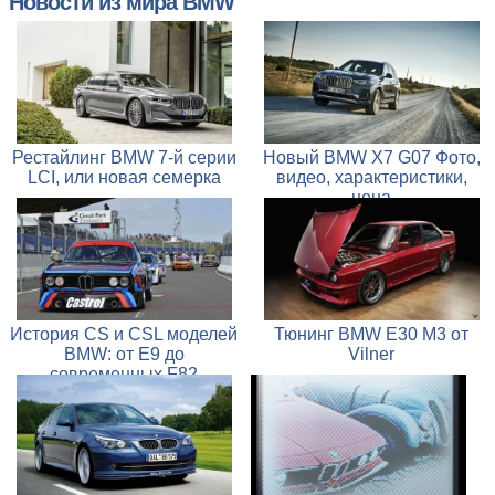
Новости из мира BMW
Рестайлинг BMW 7-й серии
Новый BMW X7 G07 Фото,
LCI, или новая семерка
видео, характеристики,
цена
История CS и CSL моделей
Тюнинг BMW E30 M3 от
BMW: от E9 до
Vilner
современных F82