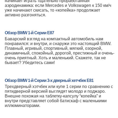
начинает играть тщательно проработанная
аэродинамика: если Mercedes и Volkswagen к 150 км/ч
уже начинают скисать, то «копейка» продолжает
активно разгоняться.
Обзор BMW 1-й Серии E87
Баварский взгляд на компактный автомобиль нам
понравился: и внутри, и снаружи это настоящий BMW.
Плавный, игривый, спортивный, мягкий, озорной,
динамичный, спокойный, дорогой, престижный и очень-
очень приятный. Хоть и маленький. Скажете, так не
бывает? Убедитесь сами!
Обзор BMW 1-й Серии 3-х дверный хетчбек E81
Трехдверный хэтчбек или купе 1 серии по сравнению с
пятидверной версией выглядят молодо и поджаро.
Внешне похожая на таблетку-капсулу “копейка” и
внутри представляет собой батискаф с маленькими
иллюминаторами.